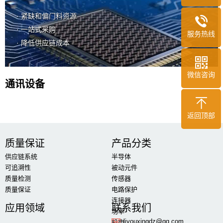
· 紧缺和偏门料资源
· 一站式采购
服务热线
· 降低供应链成本
微信咨询
通讯设备
返回顶部
质量保证
产品分类
供应链系统
半导体
可追溯性
被动元件
质量检测
传感器
质量保证
电路保护
连接器
应用领域
联系我们
功率
liyouxingdz@qq.com
机电