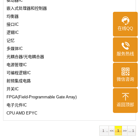
驱动器IC
嵌入式处理器和控制器
均衡器
接口IC
在线QQ
逻辑IC
记忆
多媒体IC
服务热线
光耦合器/光电耦合器
电源管理IC
可编程逻辑IC
微信咨询
射频集成电路
开关IC
FPGA(Field-Programmable Gate Array)
返回顶部
电子元件IC
CPU AMD EPYC
1 ..
<<
1
>>
... 1