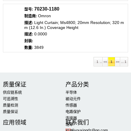
70230-1180
Omron
Light Curtain; Ms4800; 20mm Resolution; 320 m
m (12.6 In.) Coverage Height
0.0000
3849
1 ..
<<
1
>>
... 1
质量保证
产品分类
供应链系统
半导体
可追溯性
被动元件
质量检测
传感器
质量保证
电路保护
连接器
应用领域
联系我们
功率
liyouxingdz@qq.com
机电