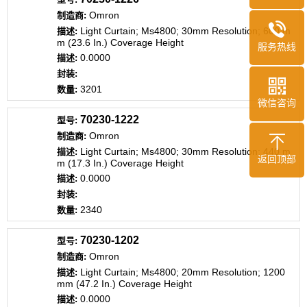
Omron
Light Curtain; Ms4800; 30mm Resolution; 600 m
m (23.6 In.) Coverage Height
服务热线
0.0000
3201
微信咨询
70230-1222
Omron
Light Curtain; Ms4800; 30mm Resolution; 440 m
返回顶部
m (17.3 In.) Coverage Height
0.0000
2340
70230-1202
Omron
Light Curtain; Ms4800; 20mm Resolution; 1200
mm (47.2 In.) Coverage Height
0.0000