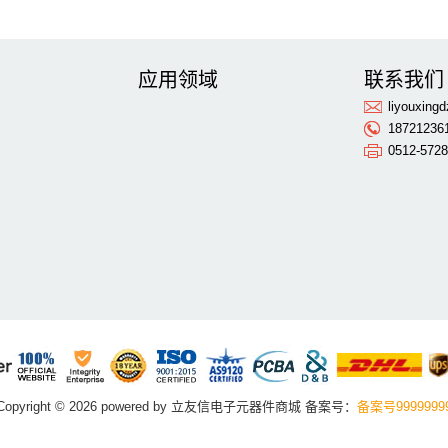
应用领域
联系我们
liyouxin
18721236
0512-572
一个月以后……
朋友圈拉票，拉的究竟是什么？
科技圈躺枪：老太撞坏鼻
，魅族还缺三样宝
美消费者报告：特斯拉Model S得分超过满分
HTC裁
宝：很骄傲与你们同行
Copyright © 2026 powered by 立友信电子元器件商城 备案号：
备案号9999999