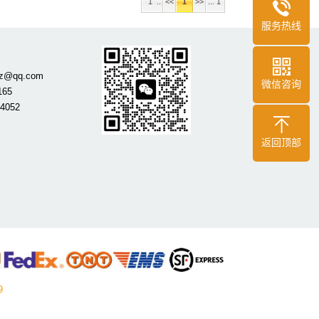
1 ..
<<
1
>>
... 1
服务热线
gdz@qq.com
微信咨询
165
84052
返回顶部
子告苹果店玻璃太透明
员也闹心：被指程序不合法
9