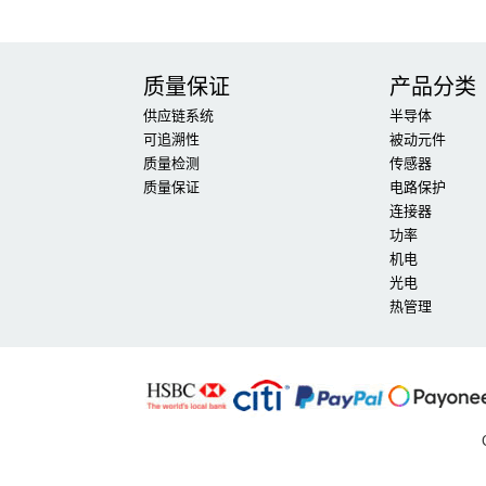
质量保证
产品分类
供应链系统
半导体
可追溯性
被动元件
质量检测
传感器
质量保证
电路保护
连接器
功率
机电
光电
热管理
风口远去，国产智能手机黄金时代落幕
屏蔽微信朋友圈
五问通信乱象：用户信息为何会泄露？
要想印度混的好
马云手下的恒生电子，被证监会罚“哭”了
马云谈农村淘