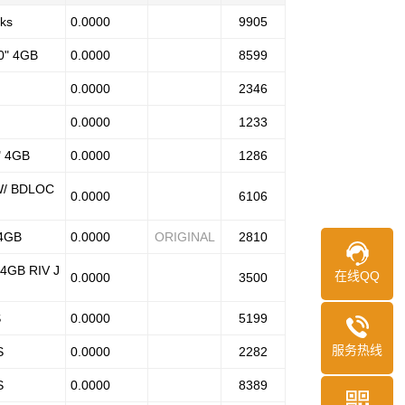
cks
0.0000
9905
0" 4GB
0.0000
8599
0.0000
2346
0.0000
1233
" 4GB
0.0000
1286
W/ BDLOC
0.0000
6106
 4GB
0.0000
ORIGINAL
2810
 4GB RIV J
在线QQ
0.0000
3500
S
0.0000
5199
服务热线
S
0.0000
2282
S
0.0000
8389