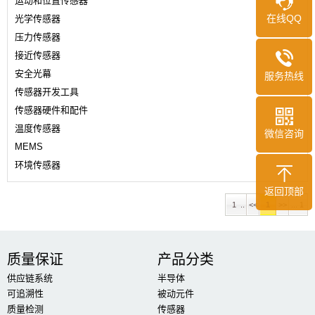
运动和位置传感器
在线QQ
光学传感器
压力传感器
接近传感器
安全光幕
服务热线
传感器开发工具
传感器硬件和配件
温度传感器
微信咨询
MEMS
环境传感器
返回顶部
1 ..
<<
1
>>
... 1
质量保证
产品分类
供应链系统
半导体
可追溯性
被动元件
质量检测
传感器